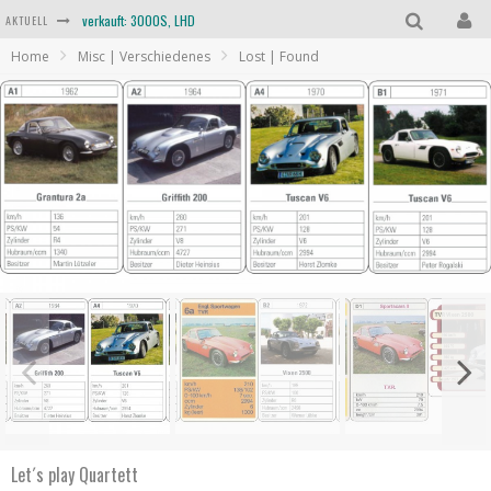
verkauft: 3000S, LHD
AKTUELL
Home
Misc | Verschiedenes
Lost | Found
verkauft: TVR 3000, LHD
verkauft: Scimitar SE6b, RHD
verkauft: Taimar, RHD
verkauft: TVR Trident, RHD
verkauft: 3000M, LHD
Let´s play Quartett