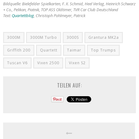
Bildquelle: Bielefelder Spielkarten, F. X. Schmid, Heel Verlag, Heinrich Schwarz
+ Co., Pelikan, Piatnik, TOP ASS Oldtimer, TVR Car Club Deutschland
Text:
Quartettblog
, Christoph Pohlmeyer, Patrick
3000M
3000M Turbo
3000S
Grantura MK2a
Griffith 200
Quartett
Taimar
Top Trumps
Tuscan V6
Vixen 2500
Vixen S2
TEILEN AUF: