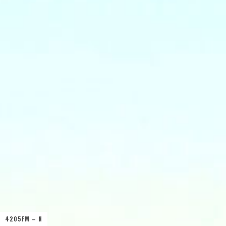
4205FM – N