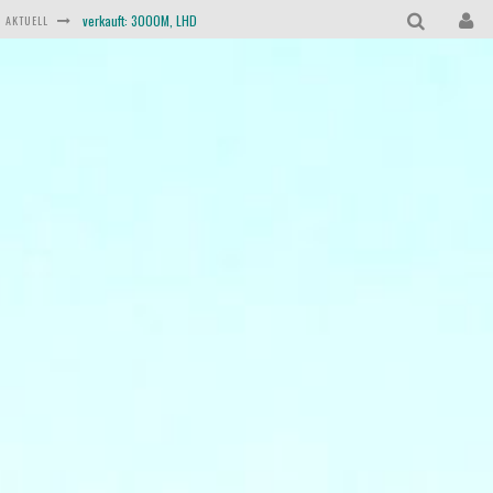
verkauft: 3000M, LHD
AKTUELL
verkauft: 3000S, LHD
verkauft: TVR 3000, LHD
verkauft: Scimitar SE6b, RHD
verkauft: Taimar, RHD
verkauft: TVR Trident, RHD