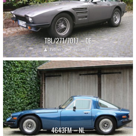
TBL/271/7017 – DE
Patrick
1. Juli 1970
4643FM – NL