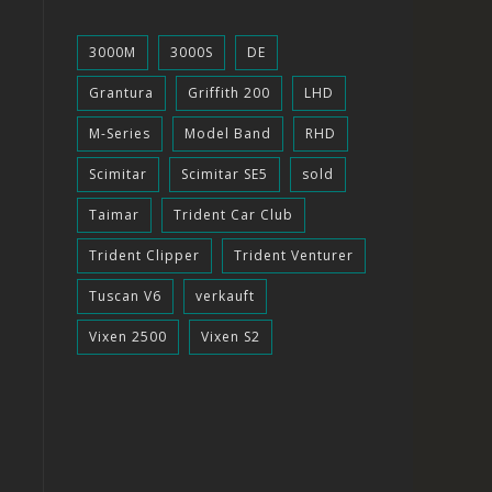
3000M
3000S
DE
Grantura
Griffith 200
LHD
M-Series
Model Band
RHD
Scimitar
Scimitar SE5
sold
Taimar
Trident Car Club
Trident Clipper
Trident Venturer
Tuscan V6
verkauft
Vixen 2500
Vixen S2