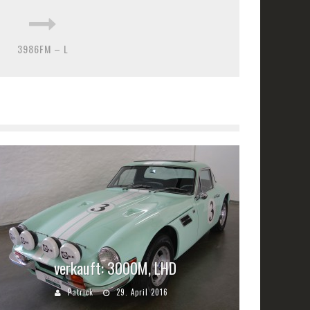
3986FM – L
verkauft: 3000M, LHD
Patrick
29. April 2016