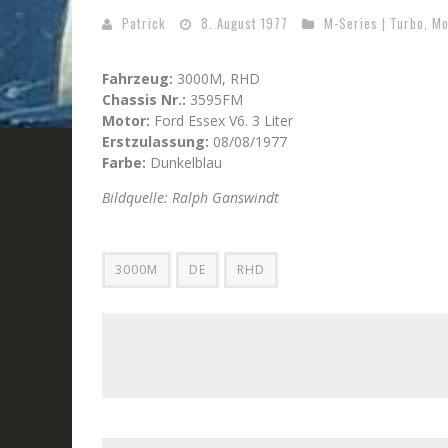
Patrick
8. August 1977
M-Series | Turbo
,
Mo
Fahrzeug:
3000M, RHD
Chassis Nr.:
3595FM
Motor:
Ford Essex V6. 3 Liter
Erstzulassung:
08/08/1977
Farbe:
Dunkelblau
Bildquelle: Ralph Ganswindt
3000M
DE
RHD