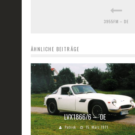
3955FM – DE
ÄHNLICHE BEITRÄGE
LVX1866/6 – ´DE
Patrick
15. März 1971