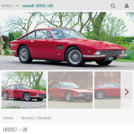
verkauft: 3000S, LHD
AKTUELL
verkauft: TVR 3000, LHD
verkauft: Scimitar SE6b, RHD
verkauft: Taimar, RHD
verkauft: TVR Trident, RHD
verkauft: 3000M, LHD
Home
Models | Modelle
LWB107 – UK