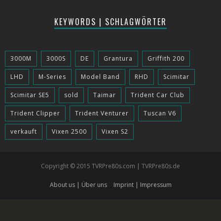
KEYWORDS | SCHLAGWÖRTER
3000M
3000S
DE
Grantura
Griffith 200
LHD
M-Series
Model Band
RHD
Scimitar
Scimitar SE5
sold
Taimar
Trident Car Club
Trident Clipper
Trident Venturer
Tuscan V6
verkauft
Vixen 2500
Vixen S2
Copyright © 2015 TVRPre80s.com | TVRPre80s.de
About us | Über uns
Imprint | Impressum