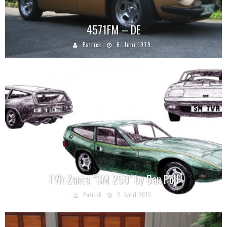
4571FM – DE
Patrick
6. Juni 1979
TVR Zante “SM 250″ by Dan Poll
Patrick
2. April 2013