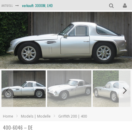
verkauft: 3000M, LHD
AKTUELL
verkauft: 3000S, LHD
verkauft: TVR 3000, LHD
verkauft: Scimitar SE6b, RHD
verkauft: Taimar, RHD
verkauft: TVR Trident, RHD
Home
Models | Modelle
Griffith 200 | 400
400-6046 – DE