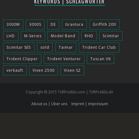
KEYWORDS | SCHLAGWÖRTER
3000M
3000S
DE
Grantura
Griffith 200
LHD
M-Series
Model Band
RHD
Scimitar
Scimitar SE5
sold
Taimar
Trident Car Club
Trident Clipper
Trident Venturer
Tuscan V6
verkauft
Vixen 2500
Vixen S2
Copyright © 2015 TVRPre80s.com | TVRPre80s.de
About us | Über uns
Imprint | Impressum