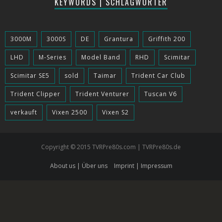
KEYWORDS | SCHLAGWÖRTER
3000M
3000S
DE
Grantura
Griffith 200
LHD
M-Series
Model Band
RHD
Scimitar
Scimitar SE5
sold
Taimar
Trident Car Club
Trident Clipper
Trident Venturer
Tuscan V6
verkauft
Vixen 2500
Vixen S2
Copyright © 2015 TVRPre80s.com | TVRPre80s.de
About us | Über uns
Imprint | Impressum