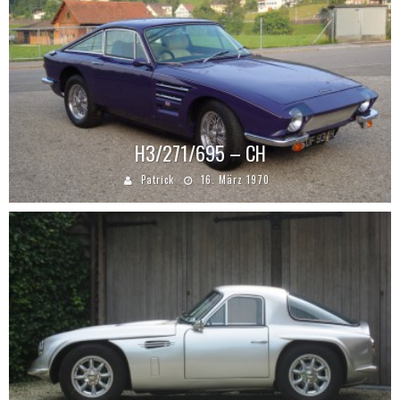
H3/271/695 – CH
Patrick
16. März 1970