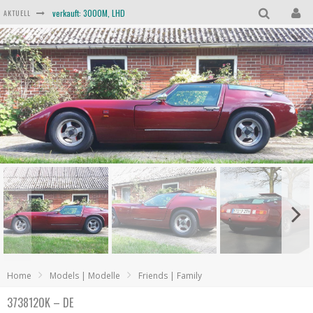
verkauft: 3000M, LHD
AKTUELL
verkauft: 3000S, LHD
verkauft: TVR 3000, LHD
verkauft: Scimitar SE6b, RHD
verkauft: Taimar, RHD
verkauft: TVR Trident, RHD
Home
Models | Modelle
Friends | Family
3738120K – DE