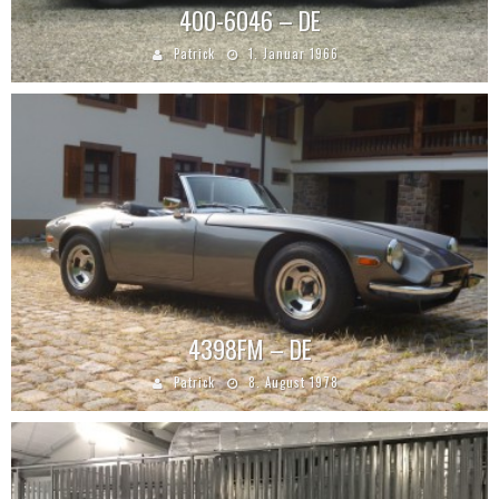
400-6046 – DE
Patrick
1. Januar 1966
4398FM – DE
Patrick
8. August 1978